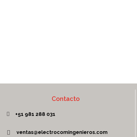
Contacto
+51 981 288 031
ventas@electrocomingenieros.com