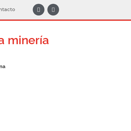
ntacto
a minería
ana