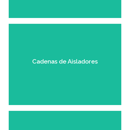
Torres de Acero
Diseño y fabricación de torres autosoportadas y
torres modulares.
Cadenas de Aisladores
Más Información
Cadenas de Aisladores